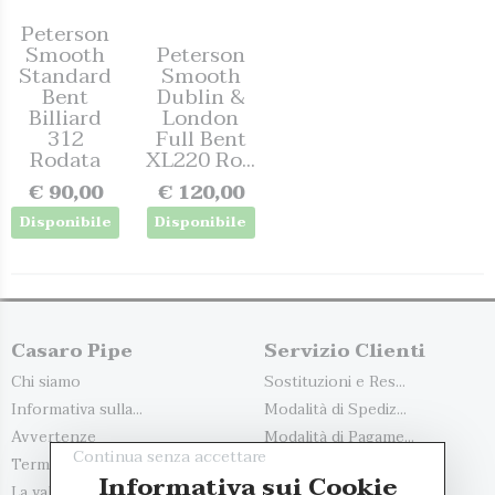
Peterson
Smooth
Peterson
Standard
Smooth
Bent
Dublin &
Billiard
London
312
Full Bent
Rodata
XL220 Ro...
€ 90,00
€ 120,00
Disponibile
Disponibile
Casaro Pipe
Servizio Clienti
Chi siamo
Sostituzioni e Res...
Informativa sulla...
Modalità di Spediz...
Avvertenze
Modalità di Pagame...
Continua senza accettare
Termini e Condizio...
Contattaci
Informativa sui Cookie
La valutazione del...