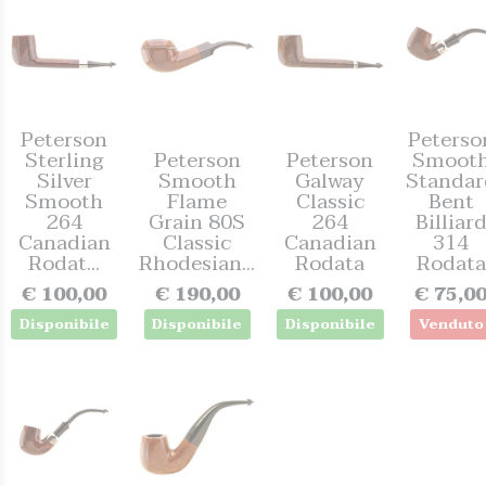
Peterson
Peterso
Sterling
Peterson
Peterson
Smoot
Silver
Smooth
Galway
Standar
Smooth
Flame
Classic
Bent
264
Grain 80S
264
Billiar
Canadian
Classic
Canadian
314
Rodat...
Rhodesian...
Rodata
Rodata
€ 100,00
€ 190,00
€ 100,00
€ 75,0
Disponibile
Disponibile
Disponibile
Venduto